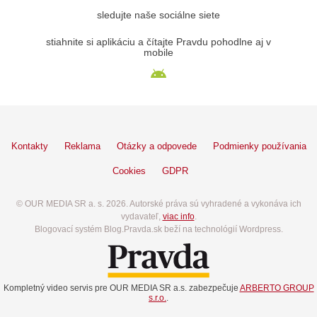
sledujte naše sociálne siete
stiahnite si aplikáciu a čítajte Pravdu pohodlne aj v
mobile
Kontakty
Reklama
Otázky a odpovede
Podmienky používania
Cookies
GDPR
© OUR MEDIA SR a. s. 2026. Autorské práva sú vyhradené a vykonáva ich
vydavateľ,
viac info
.
Blogovací systém Blog.Pravda.sk beží na technológií Wordpress.
Kompletný video servis pre OUR MEDIA SR a.s. zabezpečuje
ARBERTO GROUP
s.r.o.
.