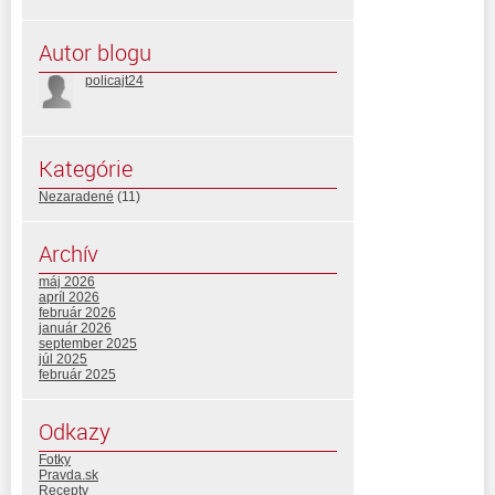
Autor blogu
policajt24
Kategórie
Nezaradené
(11)
Archív
máj 2026
apríl 2026
február 2026
január 2026
september 2025
júl 2025
február 2025
Odkazy
Fotky
Pravda.sk
Recepty