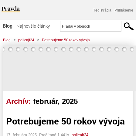
Registrácia
Prihlásenie
Blog
Najnovšie články
Najčítanejšie články
Blog
>
policajt24
>
Potrebujeme 50 rokov vývoja
Najkomentovanejšie články
Zoznam blogov
Komerčné blogy
Archív:
február, 2025
Potrebujeme 50 rokov vývoja
17. februára 2025, Prečítané 1 441x,
policajt24