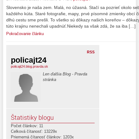
Slovensko je naša zem. Malá, no úžasná. Stačí sa pozrieť okolo seb
každého kúta. Staré fotografie, mapy, prvé písomné zmienky obcí č
dlhú cestu sme prešli. To všetko sú dôkazy našich koreňov – dôkaz
túto krajinu nenechali upadnúť.Niekedy sa však zdá, že sa iba […]
Pokračovanie článku
RSS
policajt24
policajt24.blog.pravda.sk
Len ďalšia Blog - Pravda
stránka
Štatistiky blogu
Počet článkov: 11
Celková čítanosť: 13229x
Priemerná čítanosť článkov: 1203x