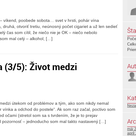
– víkend, poobede sobota… svet v hrsti, pohár vína
a, druhá, otvoriť tretiu, neúnosný počet cigariet a už len sedieť
Šta
elý čas som cítil, že niečo nie je OK – niečo nebolo
 som mal celý – alkohol, […]
Poče
Celk
Prie
(3/5): Život medzi
Aut
Kat
sť medzi útekom od problémov a tým, ako som nikdy nemal
Neza
 vínka a odchod do postele“. Ak som raz začal, poctivo som
d očami (stretol som sa s tvrdením, že je to prejav
Arc
l pozornosť – jednoducho som mal takto nastavený […]
máj 
apríl