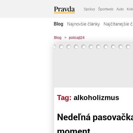
Správy
Športweb
Auto
Kok
Blog
Najnovšie články
Najčítanejšie č
Blog
>
policajt24
Tag:
alkoholizmus
Nedeľná pasovačka
moment