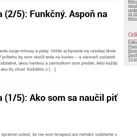
febr
janu
 (2/5): Funkčný. Aspoň na
sept
júl 2
febr
Od
Fotky
Prav
iesla svoje mínusy a pády. Určite aj bývanie na vysokej škole
Rece
Šport
V príbehu by som skočil teda na koniec – a zároveň začiatok
TV p
 podstatné, akou hanbou a zármutkom som prešiel, lebo každý
, ako by chcel. Každého z […]
(1/5): Ako som sa naučil piť
e správne uviesť, že nie som terapeut ani nemám vzdelanie v