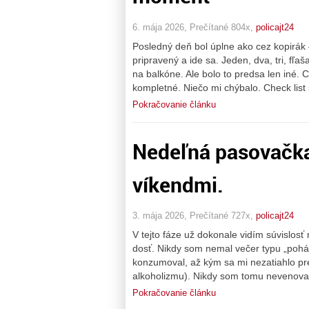
6. mája 2026, Prečítané 804x,
policajt24
Posledný deň bol úplne ako cez kopirák 
pripravený a ide sa. Jeden, dva, tri, fľaš
na balkóne. Ale bolo to predsa len iné. C
kompletné. Niečo mi chýbalo. Check list
Pokračovanie článku
Nedeľná pasovačka 
víkendmi.
3. mája 2026, Prečítané 727x,
policajt24
V tejto fáze už dokonale vidím súvislo
dosť. Nikdy som nemal večer typu „pohár
konzumoval, až kým sa mi nezatiahlo pre
alkoholizmu). Nikdy som tomu nevenova
Pokračovanie článku