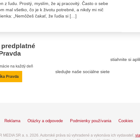
z ľudu. Prostý, myslím, že aj pracovitý. Často o sebe
m mal všetko, čo je k životu potrebné, a nikdy mi nič
lienka: „Nemôžeš čakať, že ľudia si […]
 predplatné
Pravda
stiahnite si ap
ormácie na každý deň
sledujte naše sociálne siete
íka Pravda
Reklama
Otázky a odpovede
Podmienky používania
Cookies
 MEDIA SR a. s. 2026. Autorské práva sú vyhradené a vykonáva ich vydavateľ,
via