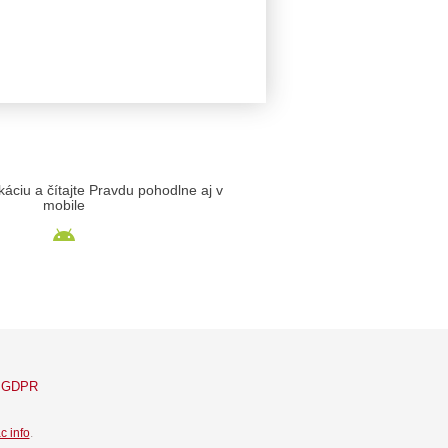
likáciu a čítajte Pravdu pohodlne aj v
mobile
GDPR
c info
.