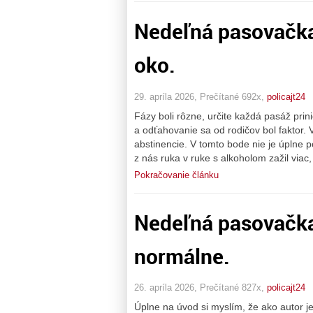
Nedeľná pasovačka
oko.
29. apríla 2026, Prečítané 692x,
policajt24
Fázy boli rôzne, určite každá pasáž prin
a odťahovanie sa od rodičov bol faktor. 
abstinencie. V tomto bode nie je úplne
z nás ruka v ruke s alkoholom zažil viac
Pokračovanie článku
Nedeľná pasovačka 
normálne.
26. apríla 2026, Prečítané 827x,
policajt24
Úplne na úvod si myslím, že ako autor j