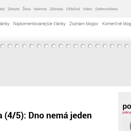
tail
Zdravie
Žena
Varecha
Záhrada
Užitočná
Video
DefenceNews
lánky
Najkomentovanejšie články
Zoznam blogov
Komerčné blog
po
 (4/5): Dno nemá jeden
polica