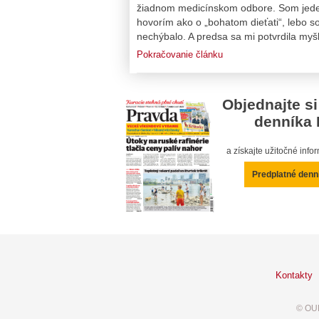
žiadnom medicínskom odbore. Som jeden 
hovorím ako o „bohatom dieťati“, lebo so
nechýbalo. A predsa sa mi potvrdila myš
Pokračovanie článku
Objednajte si
denníka 
a získajte užitočné inf
Predplatné denn
Kontakty
© OUR