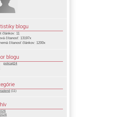
tistiky blogu
t článkov: 11
ová čítanosť: 13197x
merná čítanosť článkov: 1200x
or blogu
policajt24
egórie
radené
(11)
hív
2026
 2026