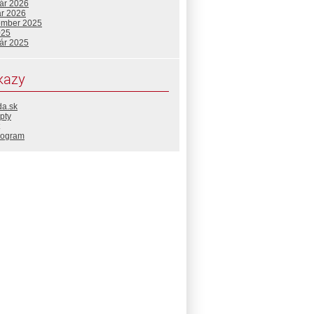
uár 2026
ár 2026
ember 2025
025
uár 2025
kazy
da.sk
pty
rogram