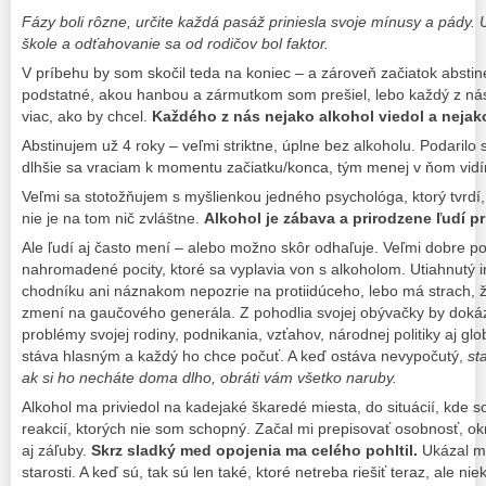
Fázy boli rôzne, určite každá pasáž priniesla svoje mínusy a pády. 
škole a odťahovanie sa od rodičov bol faktor.
V príbehu by som skočil teda na koniec – a zároveň začiatok abstin
podstatné, akou hanbou a zármutkom som prešiel, lebo každý z nás
viac, ako by chcel.
Každého z nás nejako alkohol viedol a nejako
Abstinujem už 4 roky – veľmi striktne, úplne bez alkoholu. Podarilo
dlhšie sa vraciam k momentu začiatku/konca, tým menej v ňom vidí
Veľmi sa stotožňujem s myšlienkou jedného psychológa, ktorý tvrdí, 
nie je na tom nič zvláštne.
Alkohol je zábava a prirodzene ľudí pr
Ale ľudí aj často mení – alebo možno skôr odhaľuje. Veľmi dobre 
nahromadené pocity, ktoré sa vyplavia von s alkoholom. Utiahnutý in
chodníku ani náznakom nepozrie na protiidúceho, lebo má strach, že
zmení na gaučového generála. Z pohodlia svojej obývačky by dokáz
problémy svojej rodiny, podnikania, vzťahov, národnej politiky aj gl
stáva hlasným a každý ho chce počuť. A keď ostáva nevypočutý,
st
ak si ho necháte doma dlho, obráti vám všetko naruby.
Alkohol ma priviedol na kadejaké škaredé miesta, do situácií, kde s
reakcií, ktorých nie som schopný. Začal mi prepisovať osobnosť, okr
aj záľuby.
Skrz sladký med opojenia ma celého pohltil.
Ukázal mi
starosti. A keď sú, tak sú len také, ktoré netreba riešiť teraz, ale ni