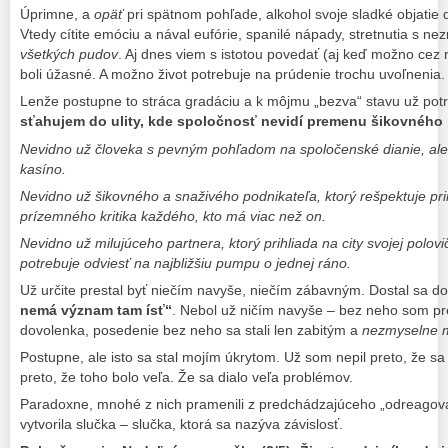
Úprimne, a
opäť
pri spätnom pohľade, alkohol svoje sladké objatie 
Vtedy cítite emóciu a nával eufórie, spanilé nápady, stretnutia s 
všetkých pudov
. Aj dnes viem s istotou povedať (aj keď možno cez r
boli úžasné. A možno život potrebuje na prúdenie trochu uvoľnenia.
Lenže postupne to stráca gradáciu a k môjmu „bezva“ stavu už potr
sťahujem do ulity, kde spoločnosť nevidí premenu šikovného 
Nevidno už človeka s pevným pohľadom na spoločenské dianie, ale t
kasíno.
Nevidno už šikovného a snaživého podnikateľa, ktorý rešpektuje prin
prízemného kritika každého, kto má viac než on.
Nevidno už milujúceho partnera, ktorý prihliada na city svojej polovič
potrebuje odviesť na najbližšiu pumpu o jednej ráno.
Už určite prestal byť niečím navyše, niečím zábavným. Dostal sa d
nemá význam tam ísť“
. Nebol už ničím navyše – bez neho som pre
dovolenka, posedenie bez neho sa stali len zabitým a
nezmyselne 
Postupne, ale isto sa stal mojím úkrytom. Už som nepil preto, že sa
preto, že toho bolo veľa. Že sa dialo veľa problémov.
Paradoxne, mnohé z nich pramenili z predchádzajúceho „odreagova
vytvorila slučka – slučka, ktorá sa nazýva závislosť.