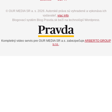
© OUR MEDIA SR a. s. 2026. Autorské práva sú vyhradené a vykonáva ich
vydavateľ,
viac info
.
Blogovací systém Blog.Pravda.sk beží na technológií Wordpress.
Kompletný video servis pre OUR MEDIA SR a.s. zabezpečuje
ARBERTO GROUP
s.r.o.
.