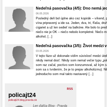
Nedeľná pasovačka (4/5): Dno nemá j
06.05.2026
Posledný deň bol úplne ako cez kopirák – víkend, 
vína pripravený a ide sa. Jeden, dva, tri, fľaša, dru
cigariet a už len sedieť na balkóne. Ale bolo to pred
niečo nie je OK – niečo nebolo kompletné. Niečo m
alkohol, [...]
Nedeľná pasovačka (3/5): Život medzi 
03.05.2026
V tejto fáze už dokonale vidím súvislosť medzi ú
nikdy nemal dosť. Nikdy som nemal večer typu „poh
som raz začal, poctivo som konzumoval, až kým sa 
som sa s tvrdením, že je to prejav alkoholizmu). 
jednoducho som mal takto nastavený [...]
RSS
policajt24
policajt24.blog.pravda.sk
Len ďalšia Blog - Pravda