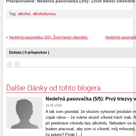
Pokračovanie: Nedeľná pasovačka (3/5): Život medzi víkendmi 
Tag:
alkohol
,
alkoholizmus
«
Nedeľná pasovačka (3/5): Život medzi víkendmi.
Nedeľná pasovačka
Debata ( 0 príspevkov )
Ďalšie články od tohto blogera
Nedeľná pasovačka (5/5): Prvý triezvy 
10.05.2026
A tak som povedal, že skúsim vyhovieť prosbám m
zopár rokov – že máme skúsiť víkend tráviť inak. 
pri predstave víkendu bez alkoholu. Nebudem sa n
budem pracovať, aby som si víkend, môj milovaný, 
čo potom? Príde [...]