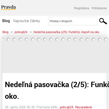
Registrácia
Prihlásenie
Blog
Najnovšie články
Najčítanejšie články
Blog
>
policajt24
>
Nedeľná pasovačka (2/5): Funkčný. Aspoň na oko.
Najkomentovanejšie články
Zoznam blogov
Komerčné blogy
Nedeľná pasovačka (2/5): Funk
oko.
29. apríla 2026 06:30
, Prečítané 694x,
policajt24
,
Nezaradené